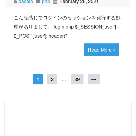
dacelo
php
February 26, 2021
こんな感じでログインのセッションを発行する処
理がありまして。 login.php $_SESSION['user'] =
$_POST['user']; header("
Read More »
1
2
…
39