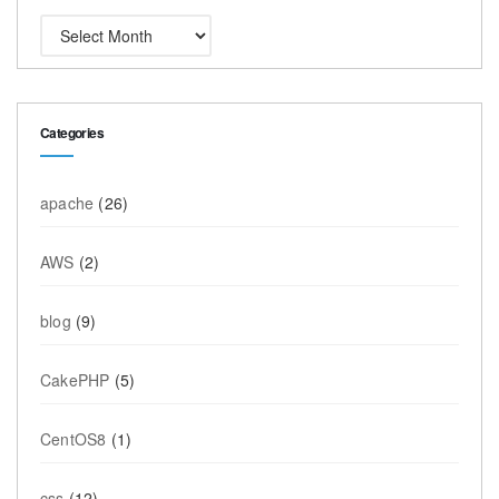
Categories
apache
(26)
AWS
(2)
blog
(9)
CakePHP
(5)
CentOS8
(1)
css
(12)