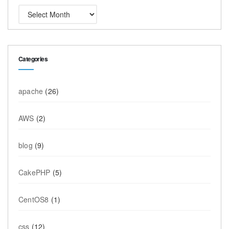
Categories
apache
(26)
AWS
(2)
blog
(9)
CakePHP
(5)
CentOS8
(1)
css
(12)