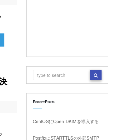
o
»
解決
Recent Posts
CentOSにOpen DKIMを導入する
っ
PostfixにSTARTTLSの外部SMTP