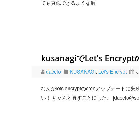
ても真似できるような解
kusanagiでLet’s Encr
dacelo
KUSANAGI
,
Let's Encrypt
J
なんかlets encryptのcronアップ
い！ ちゃんと直すことにした。 [dacelo@space ]$