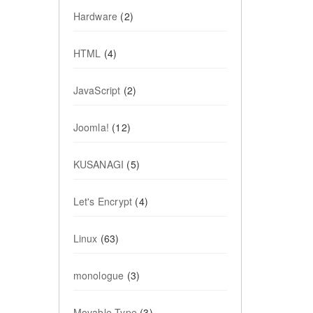
Hardware
(2)
HTML
(4)
JavaScript
(2)
Joomla!
(12)
KUSANAGI
(5)
Let's Encrypt
(4)
Linux
(63)
monologue
(3)
Movable Type
(3)