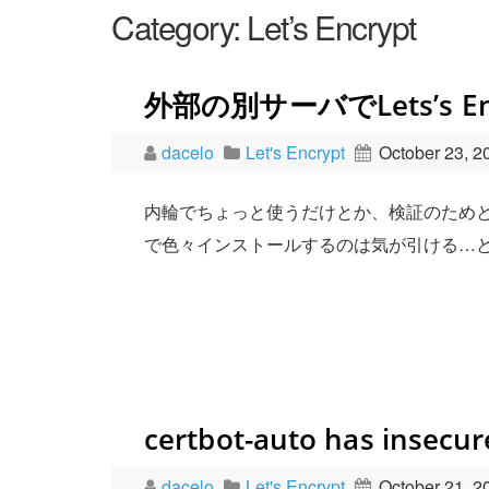
Category:
Let’s Encrypt
外部の別サーバでLets’s 
dacelo
Let's Encrypt
October 23, 2
内輪でちょっと使うだけとか、検証のためとかでL
で色々インストールするのは気が引ける…とい
certbot-auto has insec
dacelo
Let's Encrypt
October 21, 2