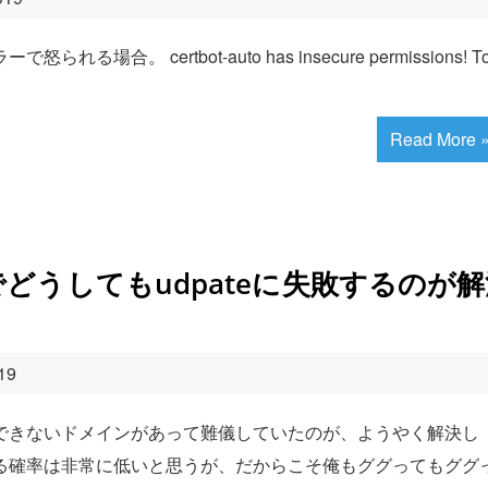
る場合。 certbot-auto has insecure permissions! T
Read More 
cryptでどうしてもudpateに失敗するのが
19
teできないドメインがあって難儀していたのが、ようやく解決し
る確率は非常に低いと思うが、だからこそ俺もググってもググ