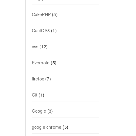
CakePHP
(5)
CentOS8
(1)
css
(12)
Evernote
(5)
firefox
(7)
Git
(1)
Google
(3)
google chrome
(5)