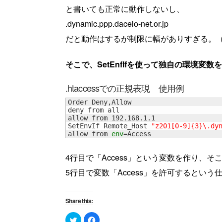
と書いても正常に動作しないし、
.dynamic.ppp.dacelo-net.or.jp
だと動作はするが制限に幅がありすぎる。（da
そこで、SetEnfIfを使って独自の環境変数
.htaccessでの正規表現 使用例
Order Deny,Allow

deny from all

allow from 192.168.1.1

SetEnvIf Remote_Host 
"z201[0-9]{3}\.dy
allow from 
env
=Access
4行目で「Access」という変数を作り、
5行目で変数「Access」を許可するという
Share this:
Click
Click