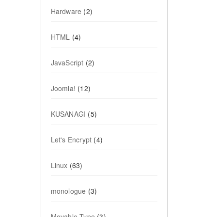
Hardware
(2)
HTML
(4)
JavaScript
(2)
Joomla!
(12)
KUSANAGI
(5)
Let's Encrypt
(4)
Linux
(63)
monologue
(3)
Movable Type
(3)