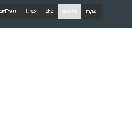
ordPress
Linux
php
apache
mysql