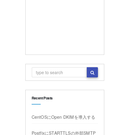
Recent Posts
CentOSにOpen DKIMを導入する
PostfixにSTARTTLSの外部SMTP