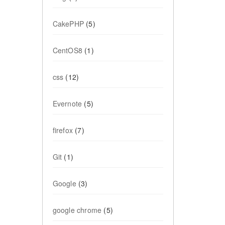
CakePHP
(5)
CentOS8
(1)
css
(12)
Evernote
(5)
firefox
(7)
Git
(1)
Google
(3)
google chrome
(5)