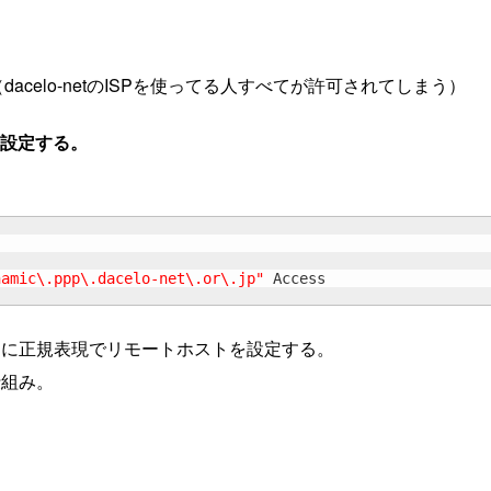
celo-netのISPを使ってる人すべてが許可されてしまう）
を設定する。
namic\.ppp\.dacelo-net\.or\.jp"
 Access

そこに正規表現でリモートホストを設定する。
仕組み。