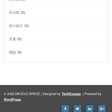
未分類
(2)
本の紹介
(3)
言葉
(5)
雑談
(9)
© 2026 DACELO SPACE | Designed by
TechEngage
. | Powered by
WordPress
.