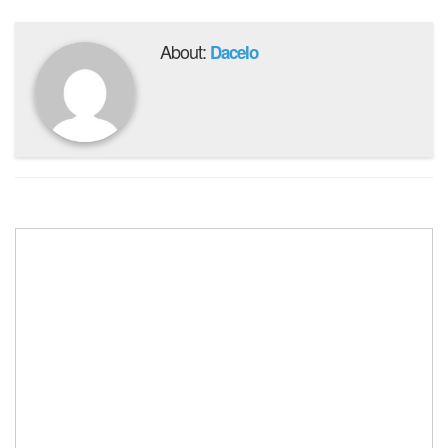
About:
Dacelo