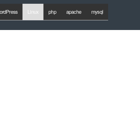
ordPress
Linux
php
apache
mysql