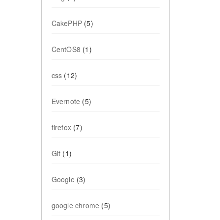
CakePHP
(5)
CentOS8
(1)
css
(12)
Evernote
(5)
firefox
(7)
Git
(1)
Google
(3)
google chrome
(5)