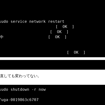
udo service network restart

                    [  OK  ]

                [  OK  ]

               [  OK  ]

し直しても変わってない。
udo shutdown -r now

uga-0019863c6707

..
