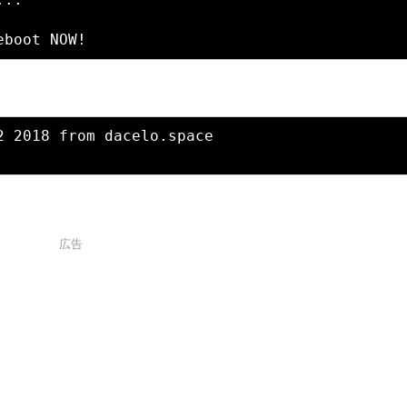
 2018 from dacelo.space

広告