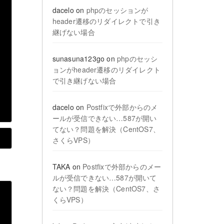
dacelo
on
phpのセッションが
header遷移のリダイレクトで引き
継げない場合
sunasuna123go
on
phpのセッシ
ョンがheader遷移のリダイレクト
で引き継げない場合
dacelo
on
Postfixで外部からのメ
ールが受信できない…587が開い
てない？問題を解決（CentOS7、
さくらVPS）
TAKA
on
Postfixで外部からのメー
ルが受信できない…587が開いて
ない？問題を解決（CentOS7、さ
くらVPS）