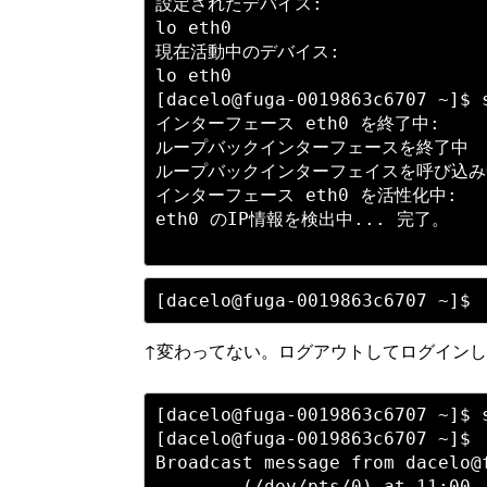
設定されたデバイス:

lo eth0

現在活動中のデバイス:

lo eth0

[dacelo@fuga-0019863c6707 ~]$ s
インターフェース eth0 を終了中:        
ループバックインターフェースを終了中       
ループバックインターフェイスを呼び込み中    
インターフェース eth0 を活性化中:  

eth0 のIP情報を検出中... 完了。

↑変わってない。ログアウトしてログイン
[dacelo@fuga-0019863c6707 ~]$ s
[dacelo@fuga-0019863c6707 ~]$ 

Broadcast message from dacelo@f
        (/dev/pts/0) at 11:00 .