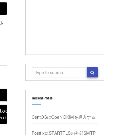
ホ
Recent Posts
ocaldomain4

CentOSにOpen DKIMを導入する
PostfixにSTARTTLSの外部SMTP