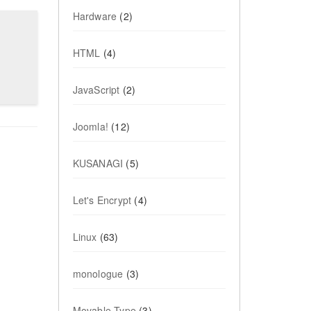
Hardware
(2)
HTML
(4)
JavaScript
(2)
Joomla!
(12)
KUSANAGI
(5)
Let's Encrypt
(4)
Linux
(63)
monologue
(3)
Movable Type
(3)