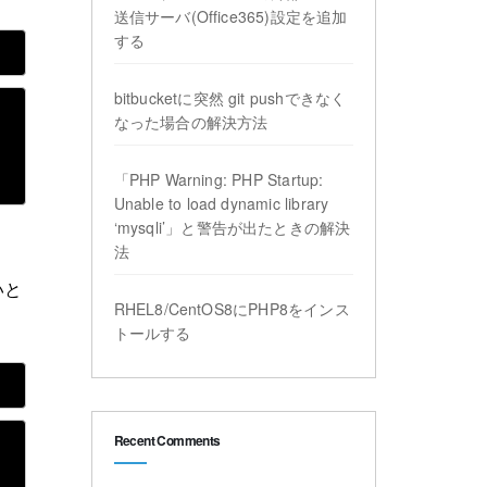
送信サーバ(Office365)設定を追加
する
bitbucketに突然 git pushできなく
なった場合の解決方法
「PHP Warning: PHP Startup:
Unable to load dynamic library
‘mysqli’」と警告が出たときの解決
法
いと
RHEL8/CentOS8にPHP8をインス
トールする
Recent Comments