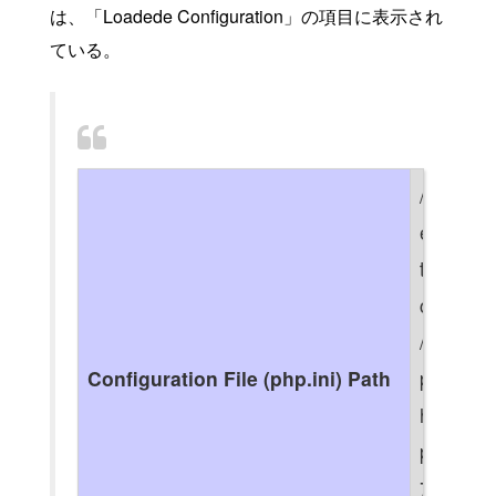
は、「Loadede Configuration」の項目に表示され
ている。
/
e
t
c
/
Configuration File (php.ini) Path
p
h
p
7