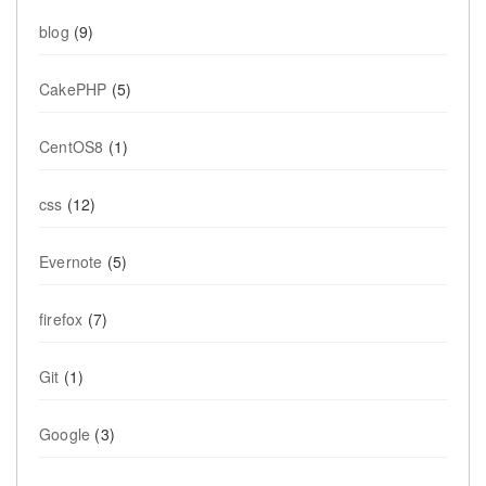
blog
(9)
CakePHP
(5)
CentOS8
(1)
css
(12)
Evernote
(5)
firefox
(7)
Git
(1)
Google
(3)