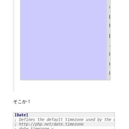
/
p
h
p
.
i
n
i
そこか！
[
Date
]
; Defines the default timezone used by the date f
; http://php.net/date.timezone
; date.timezone =