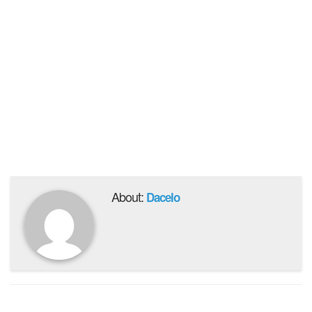
About:
Dacelo