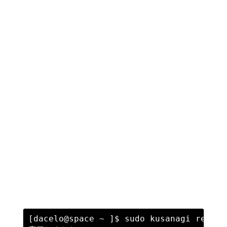
[dacelo@space ~ ]$ sudo kusanagi restart