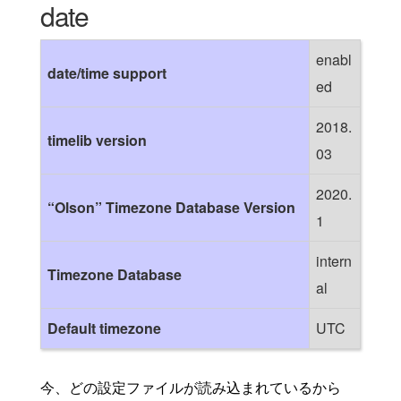
date
enabl
date/time support
ed
2018.
timelib version
03
2020.
“Olson” Timezone Database Version
1
intern
Timezone Database
al
Default timezone
UTC
今、どの設定ファイルが読み込まれているから