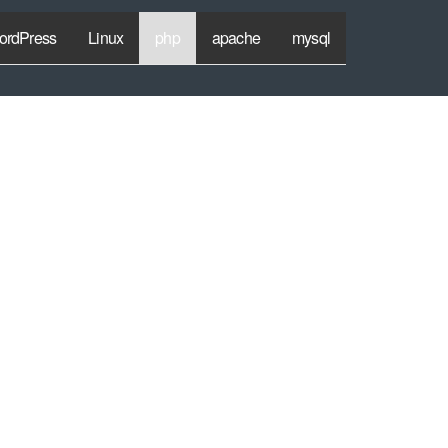
ordPress
Linux
php
apache
mysql