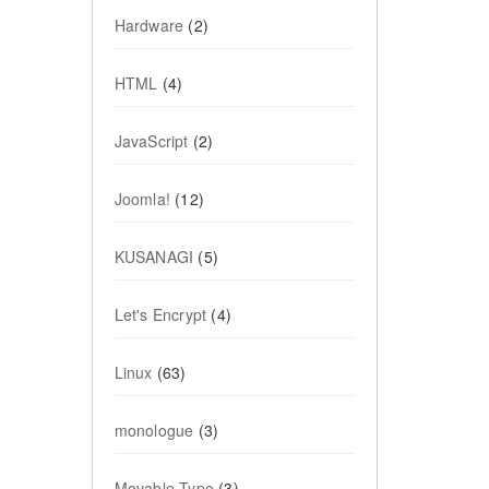
Hardware
(2)
HTML
(4)
JavaScript
(2)
Joomla!
(12)
KUSANAGI
(5)
Let's Encrypt
(4)
Linux
(63)
monologue
(3)
Movable Type
(3)