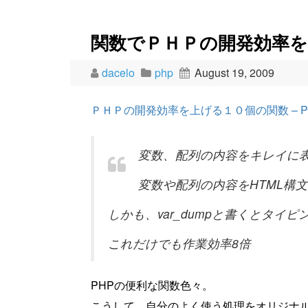
関数でＰＨＰの開発効率
dacelo
php
August 19, 2009
ＰＨＰの開発効率を上げる１０個の関数 – PHP
変数、配列の内容をキレイに表
変数や配列の内容をHTML構
しかも、var_dumpと書くとタイピ
これだけでも作業効率8倍
PHPの便利な関数色々。
こうして、自分のよく使う処理をオリジナ