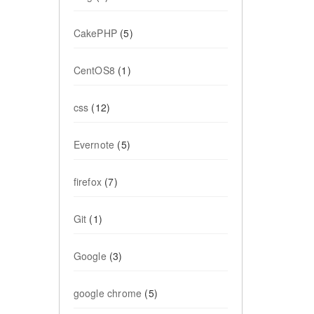
CakePHP
(5)
CentOS8
(1)
css
(12)
Evernote
(5)
firefox
(7)
Git
(1)
Google
(3)
google chrome
(5)