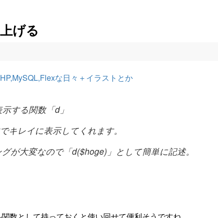
を上げる
,MySQL,Flexな日々＋イラストとか
示する関数「d」
文でキレイに表示してくれます。
ングが大変なので「d($hoge)」として簡単に記述。
ル関数として持っておくと使い回せて便利そうですね。