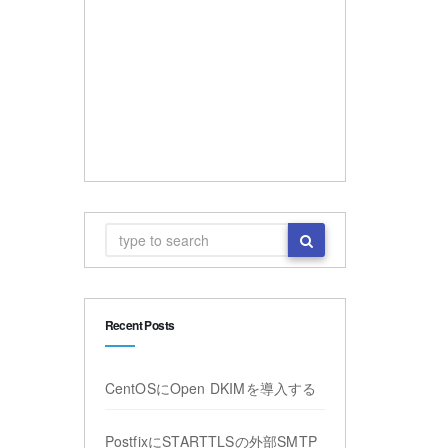
Recent Posts
CentOSにOpen DKIMを導入する
PostfixにSTARTTLSの外部SMTP