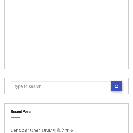
Recent Posts
CentOSにOpen DKIMを導入する