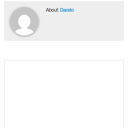
About:
Dacelo