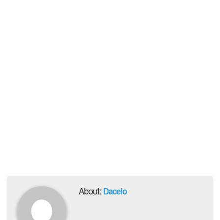
About:
Dacelo