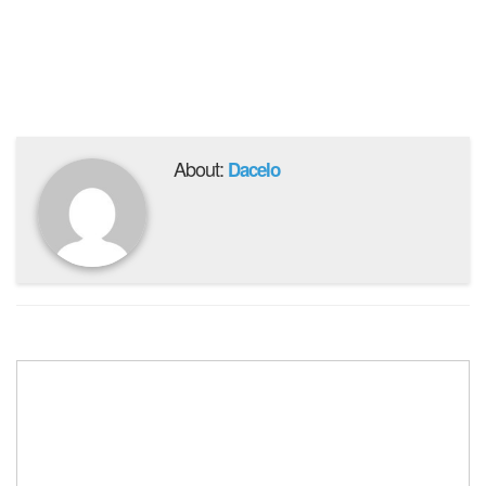
About:
Dacelo