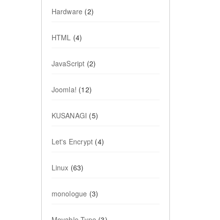
Hardware
(2)
HTML
(4)
JavaScript
(2)
Joomla!
(12)
KUSANAGI
(5)
Let's Encrypt
(4)
Linux
(63)
monologue
(3)
Movable Type
(3)