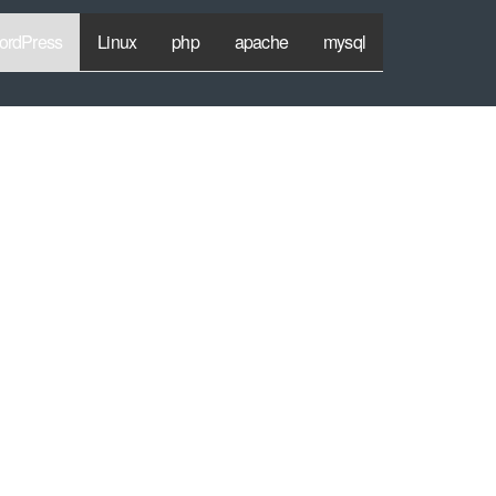
ordPress
Linux
php
apache
mysql