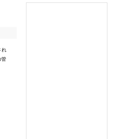
され
の管