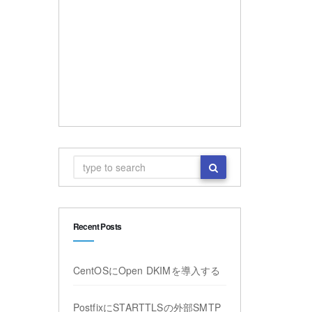
Recent Posts
CentOSにOpen DKIMを導入する
PostfixにSTARTTLSの外部SMTP