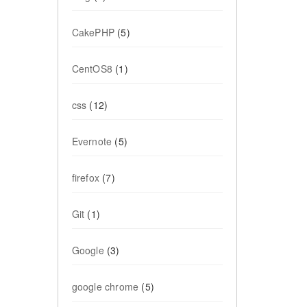
CakePHP
(5)
CentOS8
(1)
css
(12)
Evernote
(5)
firefox
(7)
Git
(1)
Google
(3)
google chrome
(5)