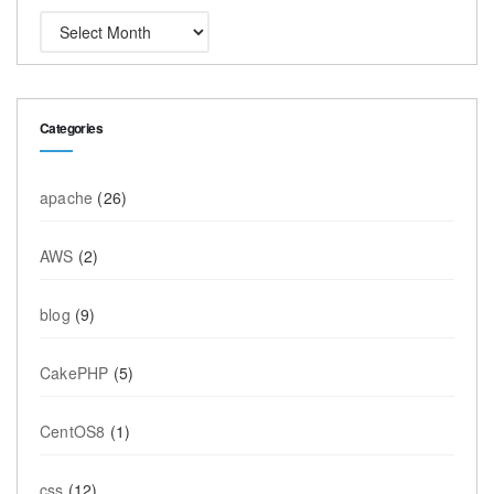
Categories
apache
(26)
AWS
(2)
blog
(9)
CakePHP
(5)
CentOS8
(1)
css
(12)