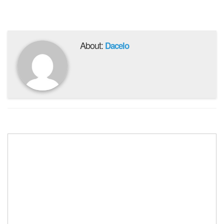
About:
Dacelo