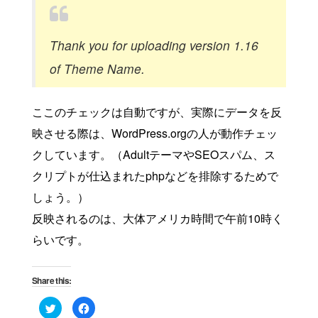
Thank you for uploading version 1.16
of Theme Name.
ここのチェックは自動ですが、実際にデータを反
映させる際は、WordPress.orgの人が動作チェッ
クしています。（AdultテーマやSEOスパム、ス
クリプトが仕込まれたphpなどを排除するためで
しょう。）
反映されるのは、大体アメリカ時間で午前10時く
らいです。
Share this:
Click
Click
to
to