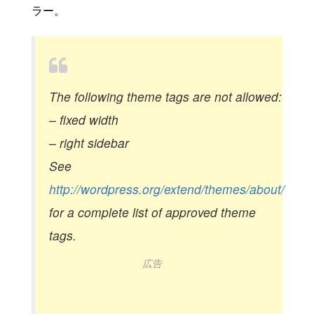
ラー。
The following theme tags are not allowed:
– fixed width
– right sidebar
See
http://wordpress.org/extend/themes/about/
for a complete list of approved theme
tags.
広告