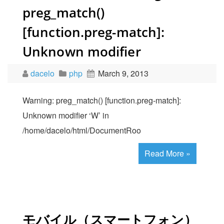
preg_match()
[function.preg-match]:
Unknown modifier
dacelo
php
March 9, 2013
Warning: preg_match() [function.preg-match]:
Unknown modifier ‘W’ in
/home/dacelo/html/DocumentRoo
Read More »
モバイル（スマートフォン）