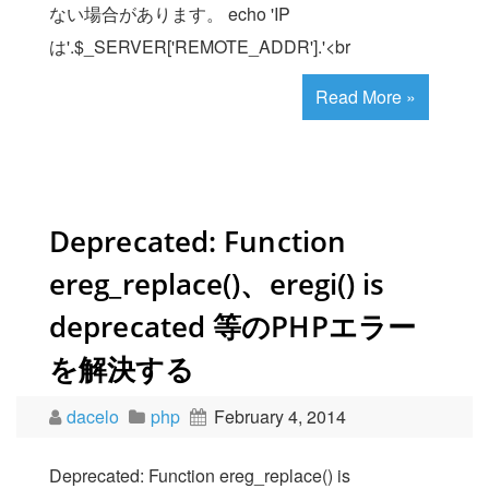
ない場合があります。 echo 'IP
は'.$_SERVER['REMOTE_ADDR'].'<br
Read More »
Deprecated: Function
ereg_replace()、eregi() is
deprecated 等のPHPエラー
を解決する
dacelo
php
February 4, 2014
Deprecated: Function ereg_replace() is