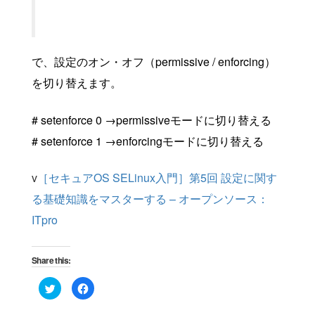
で、設定のオン・オフ（permissive / enforcing）
を切り替えます。
# setenforce 0 →permissiveモードに切り替える
# setenforce 1 →enforcingモードに切り替える
v
［セキュアOS SELinux入門］第5回 設定に関す
る基礎知識をマスターする – オープンソース：
ITpro
Share this:
Click
Click
to
to
share
share
on
on