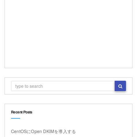
Recent Posts
CentOSにOpen DKIMを導入する