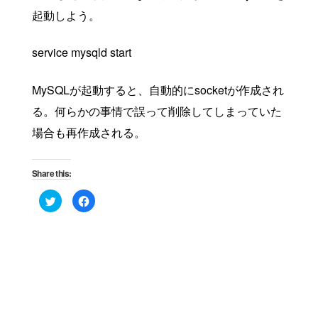
起動しよう。
service mysqld start
MySQLが起動すると、自動的にsocketが作成され
る。何らかの事情で誤って削除してしまっていた
場合も再作成される。
Share this:
Click
Click
to
to
share
share
on
on
Twitter
Facebook
(Opens
(Opens
in
in
new
new
window)
window)