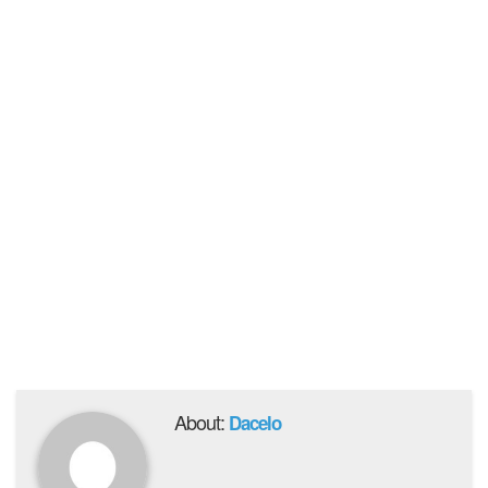
About:
Dacelo