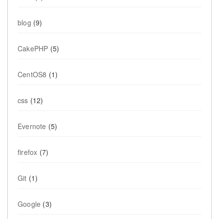
blog
(9)
CakePHP
(5)
CentOS8
(1)
css
(12)
Evernote
(5)
firefox
(7)
Git
(1)
Google
(3)