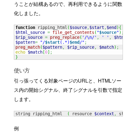
うことが結構あるので、再利用できるように関数
化しました。
function
 ripping_html
(
$source
,
$start
,
$end
)
{
$html_source
=
file_get_contents
(
"
$source
"
)
;
$rip_source
=
preg_replace
(
'/\n/'
,
' '
,
$html_sou
$pattern
=
"/
$start
(.*)
$end
/"
;
preg_match
(
$pattern
,
$rip_source
,
$match
)
;
echo
$match
[
0
]
;
}
使い方
引っ張ってくる対象ページのURLと、HTMLソー
ス内の開始シグナル、終了シグナルを引数で指定
します。
string ripping_html  
(
 resource 
$context
,
 string 
例