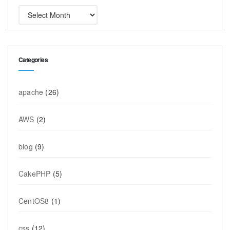
Categories
apache
(26)
AWS
(2)
blog
(9)
CakePHP
(5)
CentOS8
(1)
css
(12)