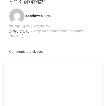
ってくるphp関数”
daceloweb
says:
2010年1月19日 at 2:36 PM
投稿しました～: (
http://blog.dacelo.info/php/entry-
767.html
)
Comments are closed.