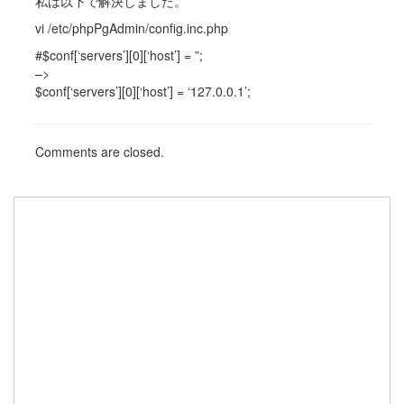
私は以下で解決しました。
vi /etc/phpPgAdmin/config.inc.php
#$conf[‘servers’][0][‘host’] = ”;
–>
$conf[‘servers’][0][‘host’] = ‘127.0.0.1’;
Comments are closed.