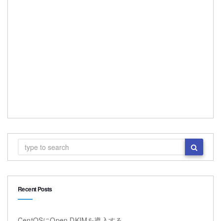
Recent Posts
CentOSにOpen DKIMを導入する