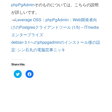
phpPgAdmin
そのものについては、こちらの説明
が詳しいです。
→
Leverage OSS：phpPgAdmin：Web開発者向
けのPostgresクライアントツール (1/5) – ITmedia
エンタープライズ
debian 3.1へのphppgadminのインストール後の設
定: シン石丸の電脳芸事ニッキ
Share this:
Click
Click
to
to
share
share
on
on
Twitter
Facebook
(Opens
(Opens
in
in
new
new
window)
window)