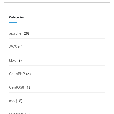
Categories
apache
(26)
AWS
(2)
blog
(9)
CakePHP
(5)
CentOS8
(1)
css
(12)