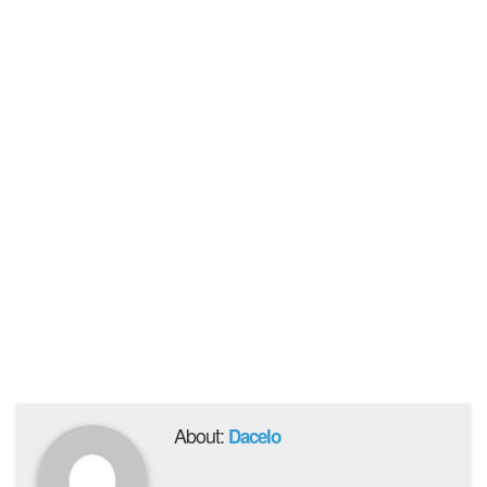
About:
Dacelo