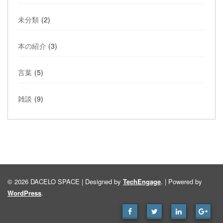
未分類
(2)
本の紹介
(3)
言葉
(5)
雑談
(9)
© 2026 DACELO SPACE | Designed by
TechEngage
. | Powered by
WordPress
.