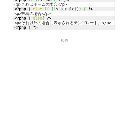
<?php
}
else
if
(
is_single
(
)
)
{
?>
<?php
}
else
{
?>
<?php
}
?>
広告